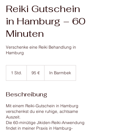
Reiki Gutschein
in Hamburg – 60
Minuten
Verschenke eine Reiki Behandlung in
Hamburg
95
Euro
1 Std.
1
95 €
In Barmbek
S
t
d
Beschreibung
Mit einem Reiki-Gutschein in Hamburg
verschenkst du eine ruhige, achtsame
Auszeit.
Die 60-minütige Jikiden-Reiki-Anwendung
findet in meiner Praxis in Hamburg-