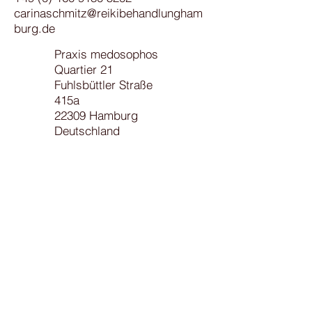
carinaschmitz@reikibehandlungham
burg.de
Praxis medosophos
Quartier 21
Fuhlsbüttler Straße
415a
22309 Hamburg
Deutschland
Meine Reiki Linie:
Usui Mikao – Hayashi
Chujiro –Yamaguchi
Chiyoko – Yamaguchi
Tadao - Schmitz
Carina
Hinweis: Reiki ist
keine medizinische
Behandlung.