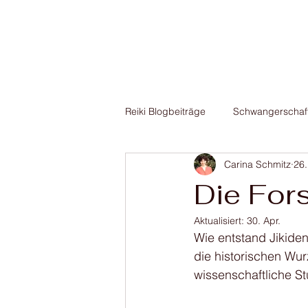
Carina Schmitz
Start
Über mich
Jikiden Reiki
in Hamburg
Reiki Blogbeiträge
Schwangerschaf
Carina Schmitz
26.
Die Fors
Aktualisiert:
30. Apr.
Wie entstand Jikiden
die historischen Wu
wissenschaftliche S