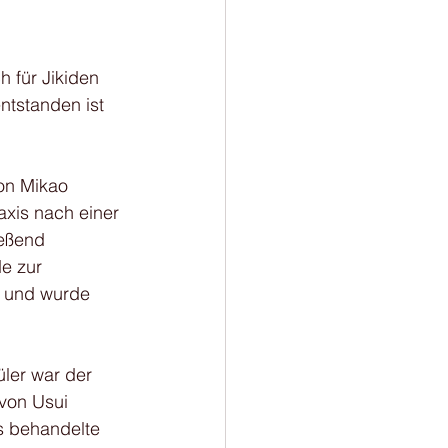
h für Jikiden 
entstanden ist 
on Mikao 
axis nach einer 
eßend 
e zur 
n und wurde 
üler war der 
von Usui 
is behandelte 