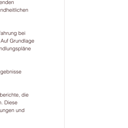
renden 
ndheitlichen 
fahrung bei 
 Auf Grundlage 
andlungspläne 
rgebnisse 
erichte, die 
n. Diese 
rungen und 