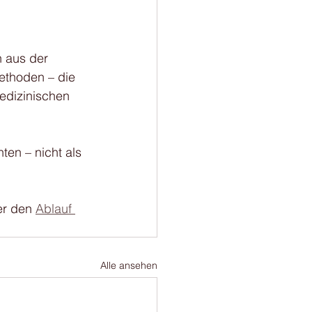
n aus der 
ethoden – die 
edizinischen 
en – nicht als 
er den 
Ablauf 
Alle ansehen