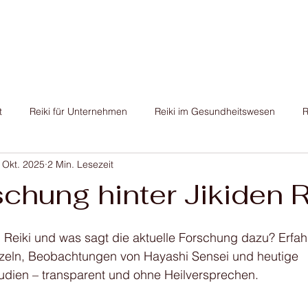
Reiki-Anwendung buchen
Ausbildung
Blog
K
t
Reiki für Unternehmen
Reiki im Gesundheitswesen
R
 Okt. 2025
2 Min. Lesezeit
chung hinter Jikiden R
 Reiki und was sagt die aktuelle Forschung dazu? Erfa
rzeln, Beobachtungen von Hayashi Sensei und heutige 
tudien – transparent und ohne Heilversprechen.