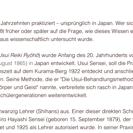
n Jahrzehnten praktiziert – ursprünglich in Japan. Wer sic
tößt früher oder später auf die Frage, wie dieses Wissen 
aus wissenschaftlich untersucht wurde.
Usui Reiki Ryōhō
) wurde Anfang des 20. Jahrhunderts v
ugust 1865) in
 Japan entwickelt. Usui Sensei, soll die Pr
onszeit auf dem Kurama-Berg 1922 entdeckt und anschli
. Seine Methode, die er "Die Usui-Behandlungsmethod
rper und Geist" nannte, verbreitete sich rasch in Japa
chülergenerationen weiterentwickelt.
zwanzig Lehrer (Shihans) aus. Einer dieser direkten Sch
jiro Hayashi Sensei (geboren 15. September 1879), der 
et und 1925 als Lehrer autorisiert wurde. In seiner Prax